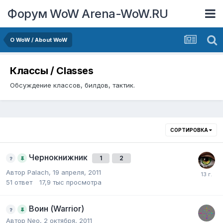
Форум WoW Arena-WoW.RU
О WoW / About WoW
Классы / Classes
Обсуждение классов, билдов, тактик.
СОРТИРОВКА
Чернокнижник
1
2
Автор
Palach
,
19 апреля, 2011
51
ответ
17,9 тыс
просмотра
Воин (Warrior)
Автор
Neo
,
2 октября, 2011