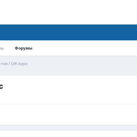
ры
Форумы
оп / Off-topic
c