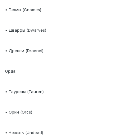
• Гномы (Gnomes)
• Дварфы (Dwarves)
• Дренеи (Draenei)
Орда:
• Таурены (Tauren)
• Орки (Orcs)
• Нежить (Undead)