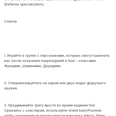
(Defense specialization).
Советы
1. Играйте в группе с персонажами, которые смогут вылечить
вас после получения повреждений в бою – классами
Жрецами, Шаманами, Друидами.
2. Специализируйтесь на одном или двух видах двуручного
оружия.
3. Продумывайте трату ярости во время ведения боя.
Сражаясь с кластером, используйте shield bash/Pummel,
чтобы заклинания не могли нанести вам вред. Heroic Strike