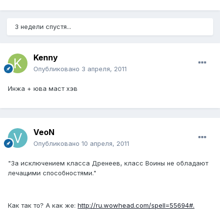
3 недели спустя...
Kenny
Опубликовано
3 апреля, 2011
Инжа + юва маст хэв
VeoN
Опубликовано
10 апреля, 2011
"За исключением класса Дренеев, класс Воины не обладают
лечащими способностями."
Как так то? А как же:
http://ru.wowhead.com/spell=55694#.