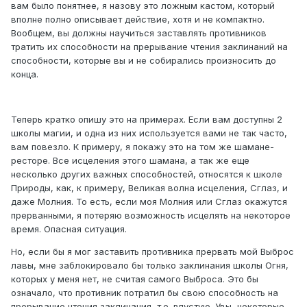
вам было понятнее, я назову это ложным кастом, который
вполне полно описывает действие, хотя и не компактно.
Вообщем, вы должны научиться заставлять противников
тратить их способности на прерывание чтения заклинаний на
способности, которые вы и не собирались произносить до
конца.
Теперь кратко опишу это на примерах. Если вам доступны 2
школы магии, и одна из них используется вами не так часто,
вам повезло. К примеру, я покажу это на том же шамане-
ресторе. Все исцеления этого шамана, а так же еще
несколько других важных способностей, относятся к школе
Природы, как, к примеру, Великая волна исцеления, Сглаз, и
даже Молния. То есть, если моя Молния или Сглаз окажутся
прерванными, я потеряю возможность исцелять на некоторое
время. Опасная ситуация.
Но, если бы я мог заставить противника прервать мой Выброс
лавы, мне заблокировало бы только заклинания школы Огня,
которых у меня нет, не считая самого Выброса. Это бы
означало, что противник потратил бы свою способность на
прерывание чтения заклинания, т.е. впустую. Увы, некоторые