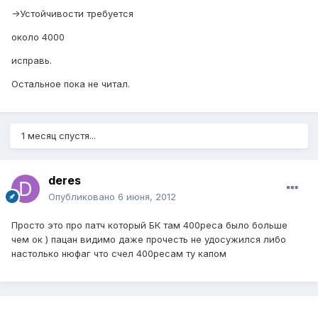
->Устойчивости требуется
около 4000
исправь.
Остальное пока не читал.
1 месяц спустя...
deres
Опубликовано
6 июня, 2012
Просто это про патч который БК там 400реса было больше
чем ок ) пацан видимо даже прочесть не удосужился либо
настолько нюфаг что счел 400ресам ту капом