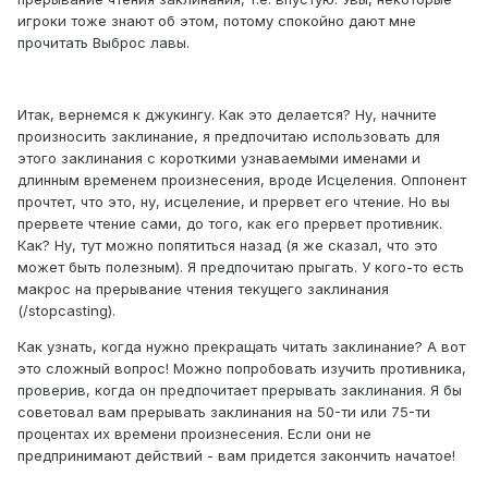
игроки тоже знают об этом, потому спокойно дают мне
прочитать Выброс лавы.
Итак, вернемся к джукингу. Как это делается? Ну, начните
произносить заклинание, я предпочитаю использовать для
этого заклинания с короткими узнаваемыми именами и
длинным временем произнесения, вроде Исцеления. Оппонент
прочтет, что это, ну, исцеление, и прервет его чтение. Но вы
прервете чтение сами, до того, как его прервет противник.
Как? Ну, тут можно попятиться назад (я же сказал, что это
может быть полезным). Я предпочитаю прыгать. У кого-то есть
макрос на прерывание чтения текущего заклинания
(/stopcasting).
Как узнать, когда нужно прекращать читать заклинание? А вот
это сложный вопрос! Можно попробовать изучить противника,
проверив, когда он предпочитает прерывать заклинания. Я бы
советовал вам прерывать заклинания на 50-ти или 75-ти
процентах их времени произнесения. Если они не
предпринимают действий - вам придется закончить начатое!