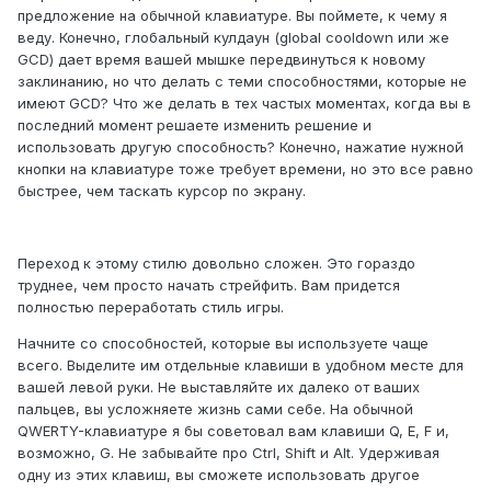
предложение на обычной клавиатуре. Вы поймете, к чему я
веду. Конечно, глобальный кулдаун (global cooldown или же
GCD) дает время вашей мышке передвинуться к новому
заклинанию, но что делать с теми способностями, которые не
имеют GCD? Что же делать в тех частых моментах, когда вы в
последний момент решаете изменить решение и
использовать другую способность? Конечно, нажатие нужной
кнопки на клавиатуре тоже требует времени, но это все равно
быстрее, чем таскать курсор по экрану.
Переход к этому стилю довольно сложен. Это гораздо
труднее, чем просто начать стрейфить. Вам придется
полностью переработать стиль игры.
Начните со способностей, которые вы используете чаще
всего. Выделите им отдельные клавиши в удобном месте для
вашей левой руки. Не выставляйте их далеко от ваших
пальцев, вы усложняете жизнь сами себе. На обычной
QWERTY-клавиатуре я бы советовал вам клавиши Q, E, F и,
возможно, G. Не забывайте про Ctrl, Shift и Alt. Удерживая
одну из этих клавиш, вы сможете использовать другое