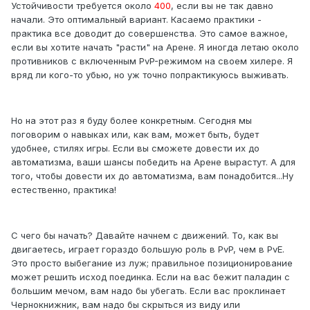
Устойчивости требуется около
400
, если вы не так давно
начали. Это оптимальный вариант. Касаемо практики -
практика все доводит до совершенства. Это самое важное,
если вы хотите начать "расти" на Арене. Я иногда летаю около
противников с включенным PvP-режимом на своем хилере. Я
вряд ли кого-то убью, но уж точно попрактикуюсь выживать.
Но на этот раз я буду более конкретным. Сегодня мы
поговорим о навыках или, как вам, может быть, будет
удобнее, стилях игры. Если вы сможете довести их до
автоматизма, ваши шансы победить на Арене вырастут. А для
того, чтобы довести их до автоматизма, вам понадобится...Ну
естественно, практика!
С чего бы начать? Давайте начнем с движений. То, как вы
двигаетесь, играет гораздо большую роль в PvP, чем в PvE.
Это просто выбегание из луж; правильное позиционирование
может решить исход поединка. Если на вас бежит паладин с
большим мечом, вам надо бы убегать. Если вас проклинает
Чернокнижник, вам надо бы скрыться из виду или