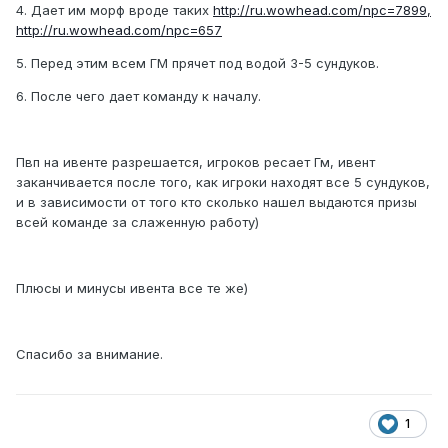
4. Дает им морф вроде таких
http://ru.wowhead.com/npc=7899,
http://ru.wowhead.com/npc=657
5. Перед этим всем ГМ прячет под водой 3-5 сундуков.
6. После чего дает команду к началу.
Пвп на ивенте разрешается, игроков ресает Гм, ивент
заканчивается после того, как игроки находят все 5 сундуков,
и в зависимости от того кто сколько нашел выдаются призы
всей команде за слаженную работу)
Плюсы и минусы ивента все те же)
Спасибо за внимание.
1