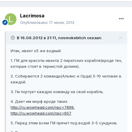
Lacrimosa
Опубликовано
17 июня, 2012
В 16.06.2012 в 21:11, nosmokebitch сказал:
Итак, ивент о5 же водный.
1. ГМ для красоты ивента 2 пиратских корабля(вроде тех,
которые стоят в тернистой долине).
2. Собираются 2 команды(Альянс и Орда) 5-10 человек в
каждой.
3. Гм портует каждую команду на свой корабль.
4. Дает им морф вроде таких
http://ru.wowhead.com/npc=7899,
http://ru.wowhead.com/npc=657
5. Перед этим всем ГМ прячет под водой 3-5 сундуков.