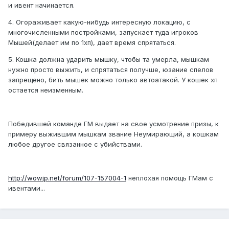
и ивент начинается.
4. Огораживает какую-нибудь интересную локацию, с
многочисленными постройками, запускает туда игроков
Мышей(делает им по 1хп), дает время спрятаться.
5. Кошка должна ударить мышку, чтобы та умерла, мышкам
нужно просто выжить, и спрятаться получше, юзание спелов
запрещено, бить мышек можно только автоатакой. У кошек хп
остается неизменным.
Победившей команде ГМ выдает на свое усмотрение призы, к
примеру выжившим мышкам звание Неумирающий, а кошкам
любое другое связанное с убийствами.
http://wowjp.net/forum/107-157004-1
неплохая помощь ГМам с
ивентами...