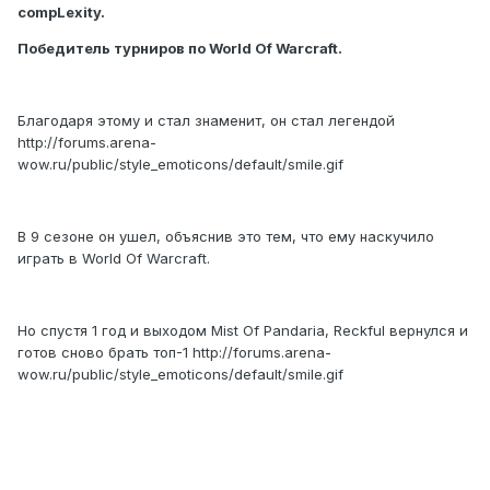
compLexity.
Победитель турниров по World Of Warcraft.
Благодаря этому и стал знаменит, он стал легендой
http://forums.arena-
wow.ru/public/style_emoticons/default/smile.gif
В 9 сезоне он ушел, объяснив это тем, что ему наскучило
играть в World Of Warcraft.
Но спустя 1 год и выходом Mist Of Pandaria, Reckful вернулся и
готов сново брать топ-1
http://forums.arena-
wow.ru/public/style_emoticons/default/smile.gif