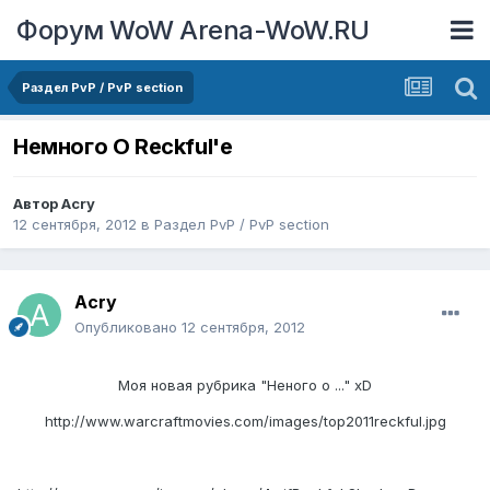
Форум WoW Arena-WoW.RU
Раздел PvP / PvP section
Немного О Reckful'е
Автор
Acry
12 сентября, 2012
в
Раздел PvP / PvP section
Acry
Опубликовано
12 сентября, 2012
Моя новая рубрика "Неного о ..." xD
http://www.warcraftmovies.com/images/top2011reckful.jpg