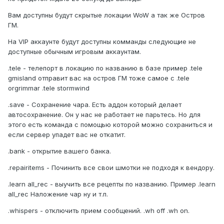
Вам доступны будут скрытые локации WoW а так же Остров
ГМ.
На VIP аккаунте будут доступны комманды следующие не
доступные обычным игровым аккаунтам.
.tele - телепорт в локацию по названию в базе пример .tele
gmisland отправит вас на остров ГМ тоже самое с .tele
orgrimmar .tele stormwind
.save - Сохранение чара. Есть аддон который делает
автосохранение. Он у нас не работает не парьтесь. Но для
этого есть команда с помощью которой можно сохраниться и
если сервер упадет вас не откатит.
.bank - открытие вашего банка.
.repairitems - Починить все свои шмотки не подходя к вендору.
.learn all_rec - выучить все рецепты по названию. Пример .learn
all_rec Наложение чар ну и т.п.
.whispers - отключить прием сообщений. .wh off .wh on.