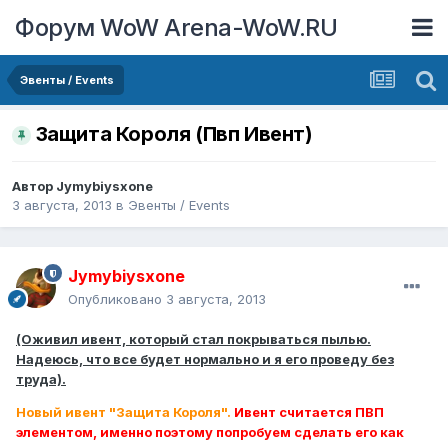
Форум WoW Arena-WoW.RU
Эвенты / Events
Защита Короля (Пвп Ивент)
Автор
Jymybiysxone
3 августа, 2013
в
Эвенты / Events
Jymybiysxone
Опубликовано
3 августа, 2013
(Оживил ивент, который стал покрываться пылью.
Надеюсь, что все будет нормально и я его проведу без
труда).
Новый ивент "Защита Короля".
Ивент считается ПВП
элементом, именно поэтому попробуем сделать его как