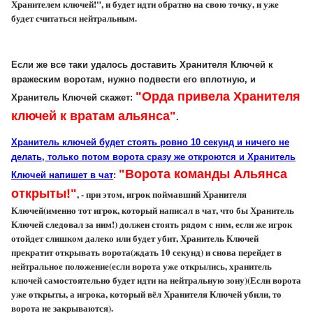
Хранителем ключей!", и
будет идти обратно на свою точку, и уже
будет считаться нейтральным.
Если же все таки удалось доставить Хранителя Ключей к
вражеским воротам, нужно подвести его вплотную, и
"Орда привела Хранителя
Хранитель Ключей скажет:
ключей к вратам альянса"
.
Хранитель ключей будет стоять ровно 10 секунд и ничего не
делать, только потом ворота сразу же откроются и Хранитель
"Ворота команды Альянса
Ключей напишет в чат
:
открыты!"
, - при этом, игрок поймавший Хранителя
Ключей(именно тот игрок, который написал в чат, что бы Хранитель
Ключей следовал за ним!) должен стоять рядом с ним, если же игрок
отойдет слишком далеко или будет убит, Хранитель Ключей
прекратит открывать ворота(ждать 10 секунд) и снова перейдет в
нейтральное положение(если ворота уже открылись, хранитель
ключей самостоятельно будет идти на нейтральную зону)(Если ворота
уже открыты, а игрока, который вёл Хранителя Ключей убили, то
ворота не закрываются).