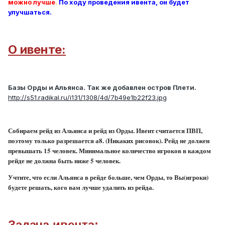
можно лучше
.
По ходу проведения ивента, он будет
улучшаться.
О ивенте:
Базы Орды и Альянса. Так же добавлен остров Плети.
http://s51.radikal.ru/i131/1308/4d/7b49e1b22f23.jpg
Собираем рейд из Альянса и рейд из Орды. Ивент считается ПВП,
поэтому только разрешается а8. (Никаких рисовок). Рейд не должен
превышать 15 человек. Минимальное количество игроков в каждом
рейде не должна быть ниже 5 человек.
Учтите, что если Альянса в рейде больше, чем Орды, то Вы(игроки)
будете решать, кого вам лучше удалить из рейда.
Задача ивента: