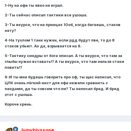
1-Ну на офе ты явно не играл.
2-Ты сейчас описал тактики все ушоша.
3-Ты вкурсе, что на принцах 10об, когда бегаешь, стаков
нету?
4-На тухлом 1 танк нужен, если рдд будут пве, то до 8
стаков убьют. Ах да, взрывается на 8.
5-Тактику синдры от бога описал. А ты вкурсе, что там за
глыбы нужно вставать!? А ты вкурсе, что там нельзя стаки
ловить!?
6-И ты мне будешь говорить про оф, ты щас написал, что
ЦЛК очень лёгкий инст для офа нежели сравнить с
пандами, да ты совсем что ли? Ты написал бред. И бред
этот с ушоша.
Короче хрень.
Jymybiysxone