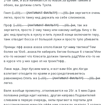
2-ой танк, и все начинается по новой.За время танкинга
обоих, вы должны слить Тухла.
Гнил:
[...///{...---[АНТИМАТ ФИЛЬТР]---...}\\\...]ня
зергается очень
легко, просто танку нид держать на себе слизнюков.
Проф:
[...///{...---[АНТИМАТ ФИЛЬТР]---...}\\\...]ня
, так же
зергается, просто 2-ому танку или какому-нибудь бичу с 8к
дпс нид прыгнуть в куклу и пить лужи.В конце включаете геру,
танк отводит босса от большой лужи и просто тупо убиваете.
Принцы: пфф ахаха азаза ололо.Какая тут
наху
тактика?Тем
более на 10об...ахаха.Не набирать бегом больше 6 стаков?Или
кто-то незнает что Клесета должен танчить рдд?Или кто-то не
в курсе что у них одно хп на троих?пфф...
Лана: мда...Зерг.Кусаем мага, и вот вам 60к дпс.Когда
взлетает отходите по краям и рассредотачиваетесь
равномерно.Опять же
[...///{...---[АНТИМАТ ФИЛЬТР]---...}\\\...]ня
легко.
Валя: вообще промолчу...отхиливается на 25г. в 5 мин.Одна
половина рейда идет налево, другая направо.Подовителей
сливаем в первую очередь, хилы прыгают в порталы для
восстановления маны.На оффе нам однажды хватило 3 холика