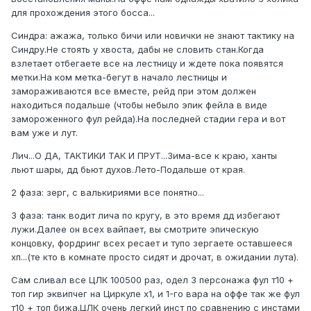
для прохождения этого босса...
Синдра: ажажа, только бичи или новички не знают тактику на
Синдру.Не стоять у хвоста, дабы не словить стан.Когда
взлетает отбегаете все на лестницу и ждете пока появятся
метки.На ком метка-бегут в начало лестницы и
замораживаются все вместе, рейд при этом должен
находиться подальше (чтобы небыло эпик фейла в виде
замороженного фул рейда).На последней стадии гера и вот
вам уже и лут.
Лич...О ДА, ТАКТИКИ ТАК И ПРУТ...Зима-все к краю, ханты
льют шары, дд бьют духов.Лето-Подальше от края.
2 фаза: зерг, с валькириями все понятно...
3 фаза: танк водит лича по кругу, в это время дд избегают
лужи.Далее он всех вайпает, вы смотрите эпическую
концовку, фордринг всех ресает и тупо зергаете оставшееся
хп...(те кто в комнате просто сидят и дрочат, в ожидании лута).
Сам сливал все ЦЛК 100500 раз, одел 3 персонажа фул т10 +
топ гир эквипчег на Циркуле х1, и 1-го вара на оффе так же фул
т10 + топ бижа.ЦЛК очень легкий инст по сравнению с инстами