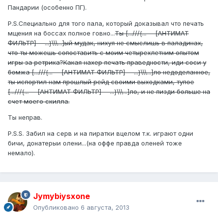
Пандарии (особенно ПГ).
P.S.Специально для того пала, который доказывал что печать
мщения на боссах полное говно...
Ты [...///{...---[АНТИМАТ
ФИЛЬТР]---...}\\\...]ый мудак, нихуя не смыслишь в паладинах,
что ты можешь сопоставить с моим четырехлетним опытом
игры за ретрика?Какая нахер печать праведности, иди соси у
бомжа [...///{...---[АНТИМАТ ФИЛЬТР]---...}\\\...]ло недоделанное,
ты испортил нам прошлый рейд своими выходками, тупое
[...///{...---[АНТИМАТ ФИЛЬТР]---...}\\\...]ло, и не пизди больше на
счет моего скилла.
Ты неправ.
P.S.S. Забил на серв и на пиратки вцелом т.к. играют одни
бичи, донатерыи олени...(на оффе правда оленей тоже
немало).
Jymybiysxone
Опубликовано
6 августа, 2013