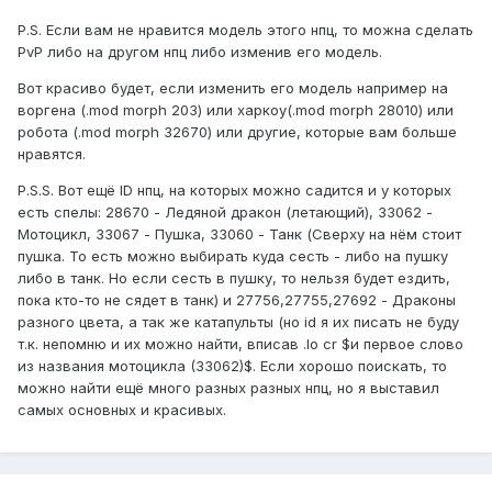
P.S. Если вам не нравится модель этого нпц, то можна сделать
PvP либо на другом нпц либо изменив его модель.
Вот красиво будет, если изменить его модель например на
воргена (.mod morph 203) или харкоу(.mod morph 28010) или
робота (.mod morph 32670) или другие, которые вам больше
нравятся.
P.S.S. Вот ещё ID нпц, на которых можно садится и у которых
есть спелы: 28670 - Ледяной дракон (летающий), 33062 -
Мотоцикл, 33067 - Пушка, 33060 - Танк (Сверху на нём стоит
пушка. То есть можно выбирать куда сесть - либо на пушку
либо в танк. Но если сесть в пушку, то нельзя будет ездить,
пока кто-то не сядет в танк) и 27756,27755,27692 - Драконы
разного цвета, а так же катапульты (но id я их писать не буду
т.к. непомню и их можно найти, вписав .lo cr $и первое слово
из названия мотоцикла (33062)$. Если хорошо поискать, то
можно найти ещё много разных разных нпц, но я выставил
самых основных и красивых.