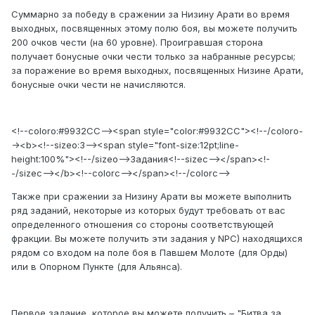
Суммарно за победу в сражении за Низину Арати во время
выходных, посвященных этому полю боя, вы можете получить
200 очков чести (на 60 уровне). Проигравшая сторона
получает бонусные очки чести только за набранные ресурсы;
за поражение во время выходных, посвященных Низине Арати,
бонусные очки чести не начисляются.
<!--coloro:#9932CC--><span style="color:#9932CC"><!--/coloro-
-><b><!--sizeo:3--><span style="font-size:12pt;line-
height:100%"><!--/sizeo-->Задания<!--sizec--></span><!-
-/sizec--></b><!--colorc--></span><!--/colorc-->
Также при сражении за Низину Арати вы можете выполнить
ряд заданий, некоторые из которых будут требовать от вас
определенного отношения со стороны соответствующей
фракции. Вы можете получить эти задания у NPC) находящихся
рядом со входом на поле боя в Павшем Молоте (для Орды)
или в Опорном Пункте (для Альянса).
Первое задание, которое вы можете получить – "Битва за