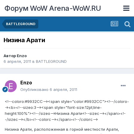
Форум WoW Arena-WoW.RU
BATTLEGROUND
Низина Арати
Автор
Enzo
6 апреля, 2011
в
BATTLEGROUND
Enzo
Опубликовано
6 апреля, 2011
<!--coloro:#9932CC--><span style="color:#9932CC"><!--/coloro-
-><b><!--sizeo:3--><span style="font-size:12pt;line-
height:100%"><!--/sizeo-->Низина Арати<!--sizec--></span><!-
-/sizec--></b><!--colorc--></span><!--/colorc-->
Низина Арати, расположенная в горной местности Арати,