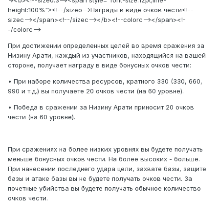
-><b><!--sizeo:3--><span style="font-size:12pt;line-
height:100%"><!--/sizeo-->Награды в виде очков чести<!--
sizec--></span><!--/sizec--></b><!--colorc--></span><!-
-/colorc-->
При достижении определенных целей во время сражения за
Низину Арати, каждый из участников, находящийся на вашей
стороне, получает награду в виде бонусных очков чести:
• При наборе количества ресурсов, кратного 330 (330, 660,
990 и т.д.) вы получаете 20 очков чести (на 60 уровне).
• Победа в сражении за Низину Арати приносит 20 очков
чести (на 60 уровне).
При сражениях на более низких уровнях вы будете получать
меньше бонусных очков чести. На более высоких - больше.
При нанесении последнего удара цели, захвате базы, защите
базы и атаке базы вы не будете получать очков чести. За
почетные убийства вы будете получать обычное количество
очков чести.