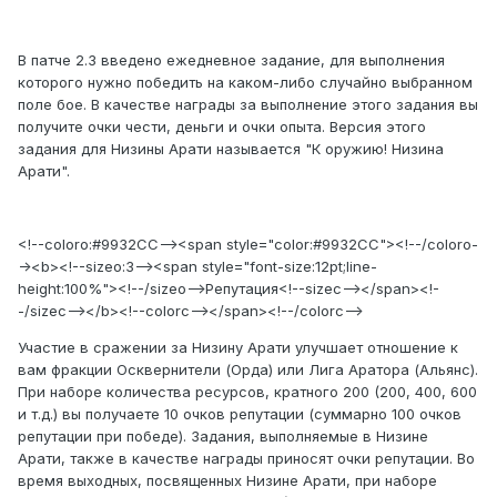
В патче 2.3 введено ежедневное задание, для выполнения
которого нужно победить на каком-либо случайно выбранном
поле бое. В качестве награды за выполнение этого задания вы
получите очки чести, деньги и очки опыта. Версия этого
задания для Низины Арати называется "К оружию! Низина
Арати".
<!--coloro:#9932CC--><span style="color:#9932CC"><!--/coloro-
-><b><!--sizeo:3--><span style="font-size:12pt;line-
height:100%"><!--/sizeo-->Репутация<!--sizec--></span><!-
-/sizec--></b><!--colorc--></span><!--/colorc-->
Участие в сражении за Низину Арати улучшает отношение к
вам фракции Осквернители (Орда) или Лига Аратора (Альянс).
При наборе количества ресурсов, кратного 200 (200, 400, 600
и т.д.) вы получаете 10 очков репутации (суммарно 100 очков
репутации при победе). Задания, выполняемые в Низине
Арати, также в качестве награды приносят очки репутации. Во
время выходных, посвященных Низине Арати, при наборе