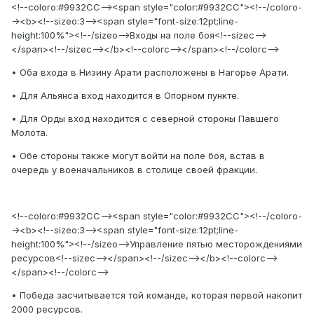
<!--coloro:#9932CC--><span style="color:#9932CC"><!--/coloro-
-><b><!--sizeo:3--><span style="font-size:12pt;line-
height:100%"><!--/sizeo-->Входы на поле боя<!--sizec-->
</span><!--/sizec--></b><!--colorc--></span><!--/colorc-->
• Оба входа в Низину Арати расположены в Нагорье Арати.
• Для Альянса вход находится в Опорном пункте.
• Для Орды вход находится с северной стороны Павшего
Молота.
• Обе стороны также могут войти на поле боя, встав в
очередь у военачальников в столице своей фракции.
<!--coloro:#9932CC--><span style="color:#9932CC"><!--/coloro-
-><b><!--sizeo:3--><span style="font-size:12pt;line-
height:100%"><!--/sizeo-->Управление пятью месторождениями
ресурсов<!--sizec--></span><!--/sizec--></b><!--colorc-->
</span><!--/colorc-->
• Победа засчитывается той команде, которая первой накопит
2000 ресурсов.