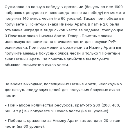
Суммарно за полную победу в сражении (бонусы за все 1600
набранных ресурсов и непосредственно за победу) вы можете
получить 140 очков чести (на 60 уровне). Также при победе вы
получаете 3 Почетных знака Низины Арати. В патче 2.0 была
отменена награда в виде очков чести за задание, требующее
3 Почетных знака Низины Арати. Теперь Почетные знаки
используются совместно с очками чести для покупки PvP-
экипировки. При поражении в сражении за Низину Арати вы
получите меньше бонусных очков чести и только 1 Почетный
знак Низины Арати. За почетные убийства вы получите
обычное количество очков чести.
Во время выходных, посвященных Низине Арати, необходимо
достигнуть следующих целей для получения бонусных очков
чести:
• При наборе количества ресурсов, кратного 200 (200, 400,
600 и т.д.) вы получаете 20 очков чести (на 60 уровне).
• Победа в сражении за Низину Арати так же дает 20 очков
чести (на 60 уровне).