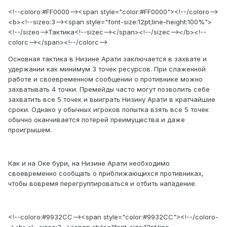
<!--coloro:#FF0000--><span style="color:#FF0000"><!--/coloro-->
<b><!--sizeo:3--><span style="font-size:12pt;line-height:100%">
<!--/sizeo-->Тактика<!--sizec--></span><!--/sizec--></b><!--
colorc--></span><!--/colorc-->
Основная тактика в Низине Арати заключается в захвате и
удержании как минимум 3 точек ресурсов. При слаженной
работе и своевременном сообщении о противнике можно
захватывать 4 точки. Премейды часто могут позволить себе
захватить все 5 точек и выиграть Низину Арати в кратчайшие
сроки. Однако у обычных игроков попытка взять все 5 точек
обычно оканчивается потерей преимущества и даже
проигрышем.
Как и на Оке бури, на Низине Арати необходимо
своевременно сообщать о приближающихся противниках,
чтобы вовремя перегруппироваться и отбить нападение.
<!--coloro:#9932CC--><span style="color:#9932CC"><!--/coloro-