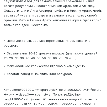
служит полем боя для захватывающих сражений. Низина
богата ресурсами и необходима как Орде, так и Альянсу.
Осквернители и Лига Аратора прибыли в Низину Арати, чтобы
вести войну за эти ресурсы и захватить их в пользу своей
фракции. Матч в Низине Арати напоминает игру в "царя горы",
только гор здесь несколько.
• Цель: Захватить все месторождения, чтобы накопить
ресурсы.
• Ограничения: 20-80 уровень игроков (диапазоны уровней:
20-29, 30-39, 40-49, 50-59, 60-69, 70-79 и 80).
• Максимальное количество игроков в команде: 15.
• Условия победы: Накопить 1600 ресурсов.
<!--coloro:#9932CC--><span style="color:#9932CC"><!--/coloro-
-><b><!--sizeo:3--><span style="font-size:12pt;line-
height:100%"><!--/sizeo-->Основная информация<!--sizec-->
</span><!--/sizec--></b><!--colorc--></span><!--/colorc-->