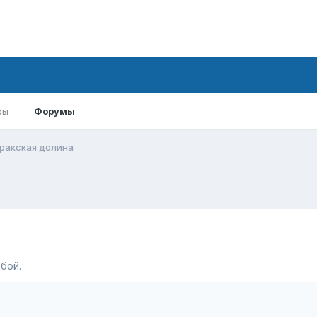
ры
Форумы
ракская долина
бой.