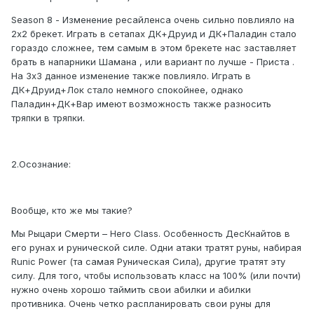
Season 8 - Изменение ресайленса очень сильно повлияло на
2х2 брекет. Играть в сетапах ДК+Друид и ДК+Паладин стало
гораздо сложнее, тем самым в этом брекете нас заставляет
брать в напарники Шамана , или вариант по лучше - Приста .
На 3х3 данное изменение также повлияло. Играть в
ДК+Друид+Лок стало немного спокойнее, однако
Паладин+ДК+Вар имеют возможность также разносить
тряпки в тряпки.
2.Осознание:
Вообще, кто же мы такие?
Мы Рыцари Смерти – Hero Class. Особенность ДесКнайтов в
его рунах и рунической силе. Одни атаки тратят руны, набирая
Runic Power (та самая Руническая Сила), другие тратят эту
силу. Для того, чтобы использовать класс на 100% (или почти)
нужно очень хорошо таймить свои абилки и абилки
противника. Очень четко распланировать свои руны для