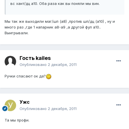
вс хант/дц а10. Оба раза как вы поняли мы вин.
Мы так же выходили маг/шп (а8) ,против шп/дц (а10) , ну и
много раз ,где 1 напарник а8-а9 ,а другой фул а10..
Выигрывали.
Гость kailes
Опубликовано
2 декабря, 2011
Ручки спасают ок да?
Ужс
Опубликовано
2 декабря, 2011
Та мы профи.