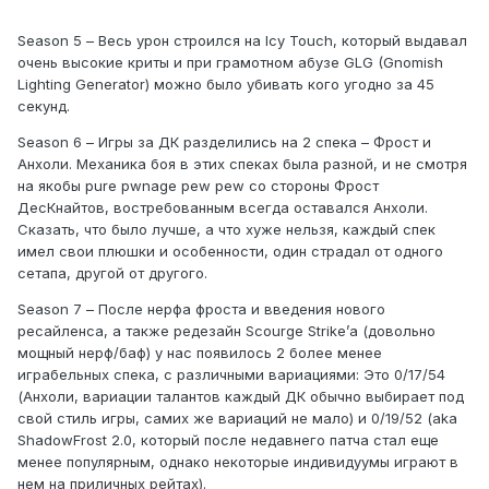
Season 5 – Весь урон строился на Icy Touch, который выдавал
очень высокие криты и при грамотном абузе GLG (Gnomish
Lighting Generator) можно было убивать кого угодно за 45
секунд.
Season 6 – Игры за ДК разделились на 2 спека – Фрост и
Анхоли. Механика боя в этих спеках была разной, и не смотря
на якобы pure pwnage pew pew со стороны Фрост
ДесКнайтов, востребованным всегда оставался Анхоли.
Сказать, что было лучше, а что хуже нельзя, каждый спек
имел свои плюшки и особенности, один страдал от одного
сетапа, другой от другого.
Season 7 – После нерфа фроста и введения нового
ресайленса, а также редезайн Scourge Strike’а (довольно
мощный нерф/баф) у нас появилось 2 более менее
играбельных спека, с различными вариациями: Это 0/17/54
(Анхоли, вариации талантов каждый ДК обычно выбирает под
свой стиль игры, самих же вариаций не мало) и 0/19/52 (aka
ShadowFrost 2.0, который после недавнего патча стал еще
менее популярным, однако некоторые индивидуумы играют в
нем на приличных рейтах).