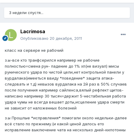
3 недели спустя...
Lacrimosa
Опубликовано
20 декабря, 2011
класс на сервере не рабочий
з.ы-все кто транфсерился например не рабочие
полностью=смена рун- падение до 1% хп(не визуал) мисы
рунического удара по чистой цели,нет контрольной панели у
вурдалака(имееться ввиду *поведение* защита атака-
следовать и т.д) невызов вурдалака на 2й раз в 50% случаев
после получения например сайленса,вялый рефлект щитов-
написано например 30 тысяч=держит 5-нестабильная работа
удара чумы не всегда вешает доты,исцеление удара смерти
не зависит от наложенных болезней
з.ы Прошлые *исправления* помогали около недельки-далее
всё стало по прежнему.(и какой ценой далось ето
исправление выключение чата на несколько дней-килотонны