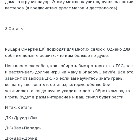
дамага и руник пауэр. Этому можно научится, дуэлясь против
кастеров (я предпочитаю фрост магов и дестролоков).
3.Сетапы:
Рыцари Смерти(ДК) подходят для многих связок. Однако для
себя вы должны решить, что вам больше по душе.
Наш класс способен, как забирать быстро таргеты в TSG, так
и растягивать долгие игры на ману в ShadowCleave’е. Все это
зависит от выбора ДК, но если вы научитесь знать грань,
когда лучше топить в сетапах, которые обычно бои
затягивают, а когда лучше уходить в деф в бёрст компах, то
играть будет в разы интереснее и ваш скилл будет расти.
И так, сетапы:
ДК+Друид+Лок
ДК+Вар+Паладин
ДК+Вар+Друид