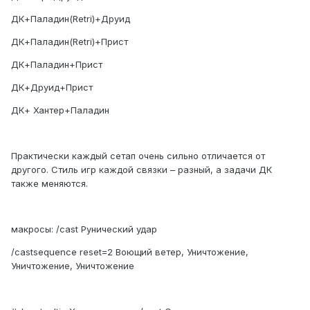
ДК+Паладин(Retri)+Друид
ДК+Паладин(Retri)+Прист
ДК+Паладин+Прист
ДК+Друид+Прист
ДК+ Хантер+Паладин
Практически каждый сетап очень сильно отличается от
другого. Стиль игр каждой связки – разный, а задачи ДК
также меняются.
макросы: /cast Рунический удар
/castsequence reset=2 Воющий ветер, Уничтожение,
Уничтожение, Уничтожение