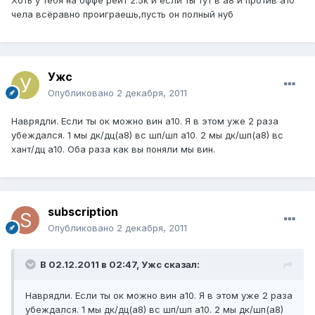
Хоть у тебя на оффе рейт 2.5к и если ты тут в а8 и против а10
чела всёравно проиграешь,пусть он полный нуб
Ужс
Опубликовано
2 декабря, 2011
Наврядли. Если ты ок можно вин а10. Я в этом уже 2 раза
убеждался. 1 мы дк/дц(а8) вс шп/шп а10. 2 мы дк/шп(а8) вс
хант/дц а10. Оба раза как вы поняли мы вин.
subscription
Опубликовано
2 декабря, 2011
В 02.12.2011 в 02:47, Ужс сказал:
Наврядли. Если ты ок можно вин а10. Я в этом уже 2 раза
убеждался. 1 мы дк/дц(а8) вс шп/шп а10. 2 мы дк/шп(а8)