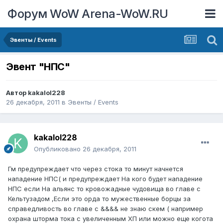
Форум WoW Arena-WoW.RU
Эвенты / Events
Эвент "НПС"
Автор
kakalol228
26 декабря, 2011
в
Эвенты / Events
kakalol228
Опубликовано
26 декабря, 2011
Гм предупреждает что через стока то минут начнется
нападение НПС( и предупреждает На кого будет нападение
НПС если На альянс то кровожадные чудовища во главе с
Кельтузадом ,Если это орда то мужественные борцы за
справедливость во главе с &&&& не знаю скем ( например
охрана шторма тока с увеличенным ХП или можно еще когота